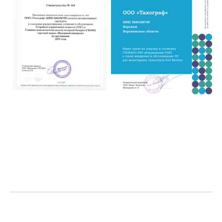
телематика для автопарка, системы телематики для бизнеса, GPS трекеры дл
оборудование для автотранспорта, удаленный контроль транспорта, системы 
расхода топлива, телематика и аналитика автопарка, мобильные решения дл
видеонаблюдения на транспорте, контроль скорости и маршрутов транспорта
автоматическая отчетность по транспорту, GPS мониторинг в реальном врем
эксплуатации, решения для отслеживания спецтехники и строительной техник