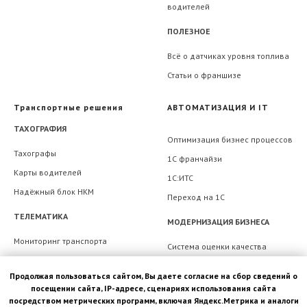
водителей
ПОЛЕЗНОЕ
Всё о датчиках уровня топлива
Статьи о франшизе
Транспортные решения
АВТОМАТИЗАЦИЯ И IT
ТАХОГРАФИЯ
Оптимизация бизнес процессов
Тахографы
1С франчайзи
Карты водителей
1С:ИТС
Надёжный блок НКМ
Переход на 1С
ТЕЛЕМАТИКА
МОДЕРНИЗАЦИЯ БИЗНЕСА
Мониторинг транспорта
Система оценки качества
вождения
GPS-Трекеры
Продолжая пользоваться сайтом, Вы даете согласие на сбор сведений о
Автоматизация путевых листов
Расходомеры
посещении сайта, IP-адресе, сценариях использования сайта
Автоматизация планирования
Датчики уровня топлива
посредством метрических программ, включая Яндекс.Метрика и аналоги