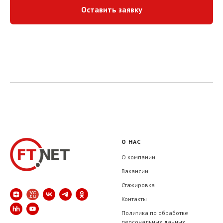
Оставить заявку
тахограф, карта тахографа, тахограф для водителя, карта водителя для тахо
купить тахограф, где тахограф партнерство, социальное партнерство, сфера
партнерство в социальной сфере партнерство в бизнесе, договор партнерств
партнерства в бизнесе образец, развитие партнерства в бизнесе, партнерст
региональный уровень социального партнерства
О НАС
О компании
Вакансии
Стажировка
Контакты
Политика по обработке
персональных данных