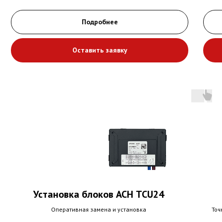
Подробнее
Оставить заявку
Установка блоков АСН ТСU24
Оперативная замена и установка
Точ