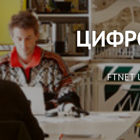
ЦИФР
FTNET U