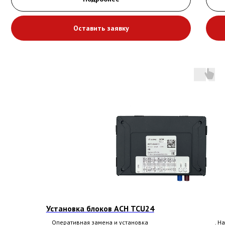
Оставить заявку
Установка блоков АСН ТСU24
Оперативная замена и установка
. Н