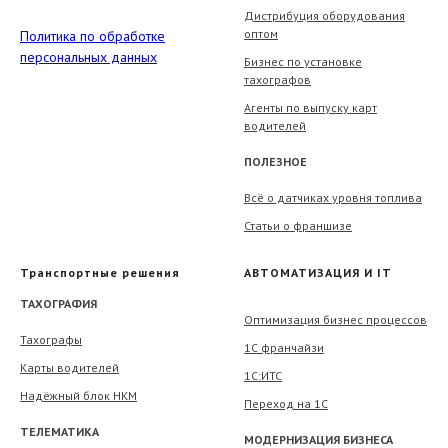
Дистрибуция оборудования
оптом
Политика по обработке
персональных данных
Бизнес по установке
тахографов
Агенты по выпуску карт
водителей
ПОЛЕЗНОЕ
Всё о датчиках уровня топлива
Статьи о франшизе
Транспортные решения
АВТОМАТИЗАЦИЯ И IT
ТАХОГРАФИЯ
Оптимизация бизнес процессов
Тахографы
1С франчайзи
Карты водителей
1С:ИТС
Надёжный блок НКМ
Переход на 1С
ТЕЛЕМАТИКА
МОДЕРНИЗАЦИЯ БИЗНЕСА