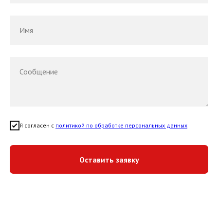
Имя
Сообщение
Я согласен с
политикой по обработке персональных данных
Оставить заявку
тахограф, карта тахографа, тахограф для водителя, карта водителя для тахо
купить тахограф, карта водителя, карта тахографа, скзи, скзи карта водителя г
водителя для тахографа, блок СКЗИ тахограф, НКМ тахограф, купить блок СК